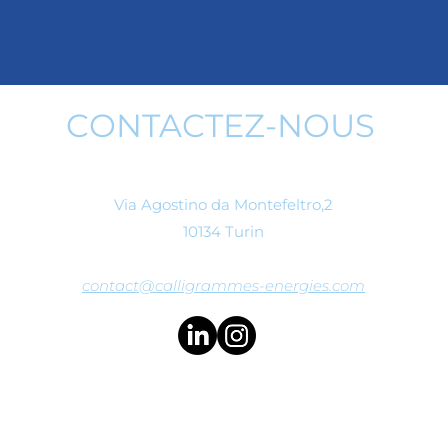
CONTACTEZ-NOUS
Calligrammes Énergies
Via Agostino da Montefeltro,2
10134 Turin
contact@calligrammes-energies.com
© 2022 Siège légal :
Via Santa Teresa, 23 - 10121 Turin